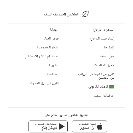
الملابس الصديقة للبيئة
الشحن و الأرجاع
الهدايا
إنشاء طلب الإرجاع
فرص العمل
إتصل بنا
إشعار الخصوصية
حول الموقع
استخدام الذكاء الاصطناعي
جدول المقاسات
الشروط
تقرير عن الفجوة في الرواتب
المساعدة
بين الجنسين
تقرير عن الرق الحديث
الحياد الكربوني
جديد
التزاماتنا البيئية
تطبيق تشلدرن صالون متاح على
تحميل التطبيق من
احصلوا على التطبيق من
أبل ستور
غوغل بلاي