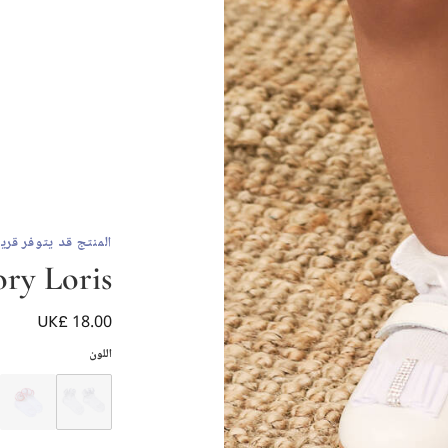
المنتج قد يتوفر قريبا
ory Loris
UK£ 18.00
جوارب بكشكش لون أ
اللون