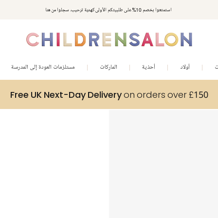
استمتعوا بخصم 10% على طلبيتكم الأولى كهدية ترحيب. سجلوا من هنا
ت
أولاد
أحذية
الماركات
مستلزمات العودة إلى المدرسة
Free UK Next-Day Delivery
on orders over £150