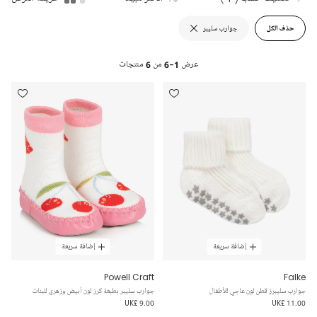
حذف الكل
جوارب سليبر
عرض
1-6
من
6
منتجات
إضافة سريعة
إضافة سريعة
Powell Craft
Falke
جوارب سليبرز قطن لون عاجي للأطفال
جوارب سليبر بطبعة كرز لون أبيض وزهري للبنات
UK£ 9.00
UK£ 11.00