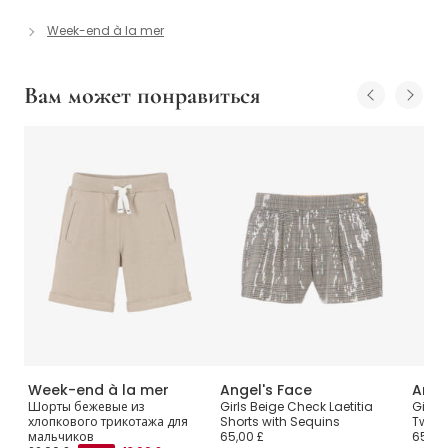
Week-end à la mer
Вам может понравиться
Week-end à la mer
Angel's Face
Ange
l
Шорты бежевые из
Girls Beige Check Laetitia
Girls 
хлопкового трикотажа для
Shorts with Sequins
Tweed
мальчиков
65,00 £
65,00