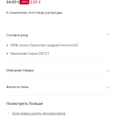
Шорты зеленые хаки из хлопкового трикотажа для
24,00 £
12,00 £
-50%
мальчиков
К сожалению, этот товар распродан.
Состав и уход
100% хлопок (трикотаж средней плотности)
Машинная стирка (30*C)
Описание товара
Фасон и стиль
Посмотреть больше
Брендовые шорты для мальчиков