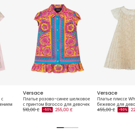
Versace
Versace
 с
Платье розово-синее шелковое
Платье плиссе Wh
шением
с принтом Barocco для девочек
бежевое для дев
510,00 £
255,00 £
455,00 £
2
-50%
-50%
£