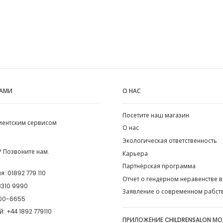
НАМИ
О НАС
Посетите наш магазин
лиентским сервисом
О нас
Экологическая ответственность
 Позвоните нам.
Карьера
Партнёрская программа
ия:
01892 779 110
Отчет о гендерном неравенстве в
8310 9990
Заявление о современном рабст
00-6655
й:
+44 1892 779110
ПРИЛОЖЕНИЕ CHILDRENSALON М