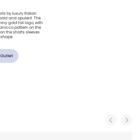
истое
rls by luxury Italian
 bold and opulent. The
co для
iny gold foil logo, with
arocco pattern on the
p on the shorts sleeves
 shape.
 Outlet