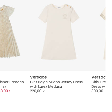
Versace
Versace
isper Barocco
Girls Beige Milano Jersey Dress
Girls Crea
очек
with Lurex Medusa
Dress with 
28,00 £
220,00 £
390,00 £