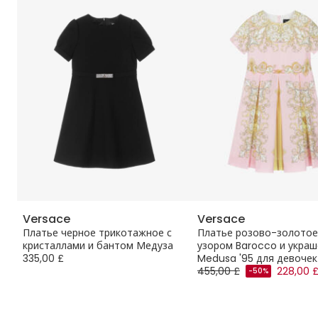
Versace
Versace
in
Платье черное трикотажное с
Платье розово-золотое
кристаллами и бантом Медуза
узором Barocco и укра
335,00 £
Medusa '95 для девочек
455,00 £
228,00 
-50%