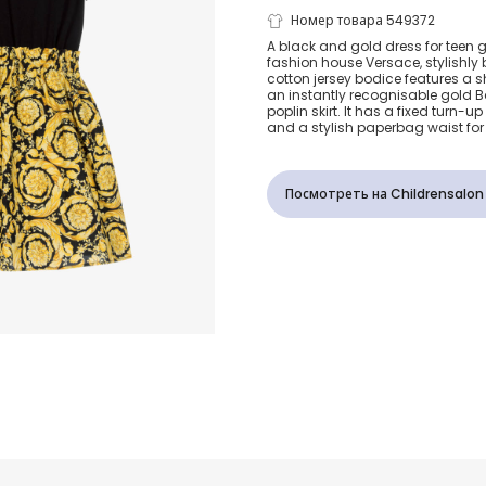
Черно-золот
Номер товара 549372
A black and gold dress for teen gi
fashion house Versace, stylishly
платье Baroc
cotton jersey bodice features a sh
an instantly recognisable gold B
poplin skirt. It has a fixed turn-u
подростков
and a stylish paperbag waist for
Посмотреть на Childrensalon