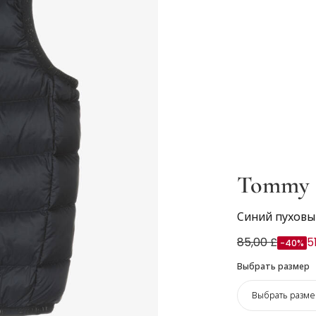
Tommy H
Синий пуховы
85,00 £
5
-40%
Выбрать размер
Выбрать разме