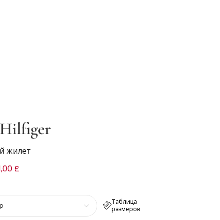
ilfiger
й жилет
1,00 £
Таблица
р
размеров