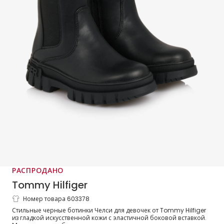
РАСПРОДАНО
Tommy Hilfiger
Номер товара 603378
Ботинки Челси черные из
Стильные черные ботинки Челси для девочек от Tommy Hilfiger
искусственной кожи для девочек
из гладкой искусственной кожи с эластичной боковой вставкой.