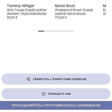
Tommy Hilfiger
Moon Boot
Moon
Girls Taupe Suede Leather
Waterproof Brown Suede
Rose 
Western-Style Ankle Boots
Leather Velcro Boots
135,00
82,00 £
175,00 £
Свяжитесь с Клиентским сервисом
Напишите нам
ПРИСОЕДИНЯЙТЕСЬ К ПРОГРАММЕ БОНУСЫ CHILDRENSALON