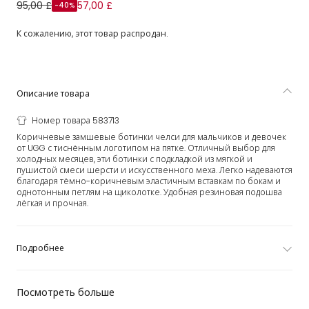
Коричневые замшевые ботинки челси
95,00 £
57,00 £
-40%
К сожалению, этот товар распродан.
Описание товара
Номер товара 583713
Коричневые замшевые ботинки челси для мальчиков и девочек
от UGG с тиснённым логотипом на пятке. Отличный выбор для
холодных месяцев, эти ботинки с подкладкой из мягкой и
пушистой смеси шерсти и искусственного меха. Легко надеваются
благодаря тёмно-коричневым эластичным вставкам по бокам и
однотонным петлям на щиколотке. Удобная резиновая подошва
лёгкая и прочная.
Подробнее
Посмотреть больше