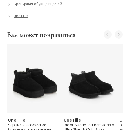
Брендовая обувь для детей
Une Fille
Вам может понравиться
Une Fille
Une Fille
Une F
вые
Черные классические
Black Suede Leather Classic
Black
ботинки ультра мини на
Ultra Stretch Cuff Boots
Mules