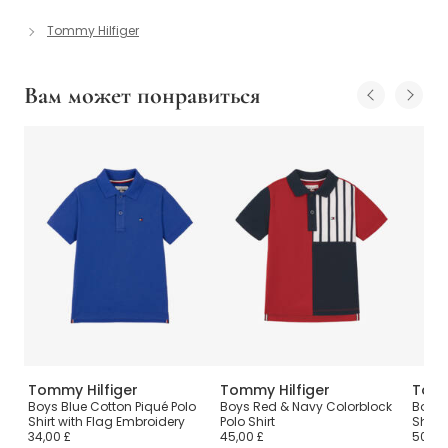
Tommy Hilfiger
Вам может понравиться
Tommy Hilfiger
Tommy Hilfiger
Tomm
Boys Blue Cotton Piqué Polo
Boys Red & Navy Colorblock
Boys 
ими
Shirt with Flag Embroidery
Polo Shirt
Shirt
34,00 £
45,00 £
50,00