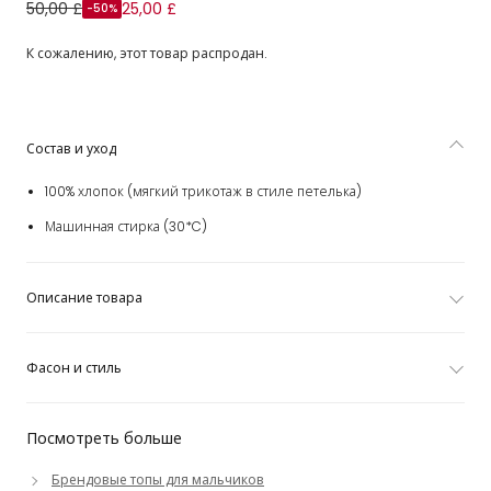
Boys Ivory Pointelle Stripe Cotton Knit Polo Shirt
50,00 £
25,00 £
-50%
К сожалению, этот товар распродан.
Состав и уход
100% хлопок (мягкий трикотаж в стиле петелька)
Машинная стирка (30*C)
Описание товара
Фасон и стиль
Посмотреть больше
Брендовые топы для мальчиков