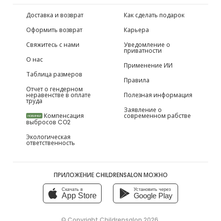
Доставка и возврат
Как сделать подарок
Оформить возврат
Карьера
Свяжитесь с нами
Уведомление о
приватности
О нас
Применение ИИ
Таблица размеров
Правила
Отчет о гендерном
неравенстве в оплате
Полезная информация
труда
Заявление о
Компенсация
современном рабстве
НОВИНКИ
выбросов CO2
Экологическая
ответственность
ПРИЛОЖЕНИЕ CHILDRENSALON МОЖНО
Скачать в
Установить через
App Store
Google Play
© Copyright
Childrensalon 2026
,