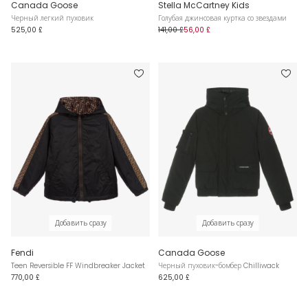
Canada Goose
Stella McCartney Kids
Черный легкий пуховик
Голубая джинсовая куртка со звездами
525,00 £
141,00 £
56,00 £
Добавить сразу
Добавить сразу
Fendi
Canada Goose
Teen Reversible FF Windbreaker Jacket
Черный пуховик-бомбер Chilliwack
770,00 £
625,00 £