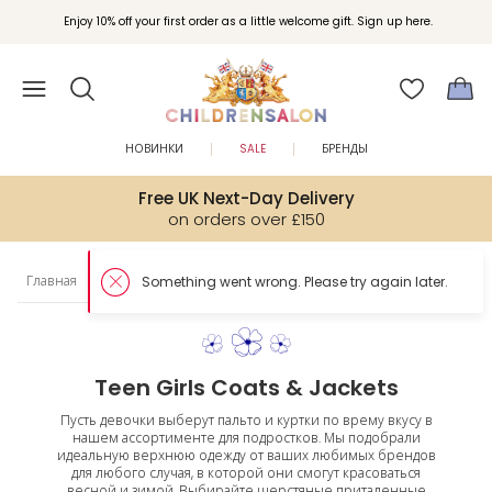
Enjoy 10% off your first order as a little welcome gift. Sign up here.
НОВИНКИ
SALE
БРЕНДЫ
Free UK Next-Day Delivery
on orders over £150
Главная
Подростки
Девочки
Пальто и куртки
So
Teen Girls Coats & Jackets
Пусть девочки выберут пальто и куртки по врему вкусу в
нашем ассортименте для подростков. Мы подобрали
идеальную верхнюю одежду от ваших любимых брендов
для любого случая, в которой они смогут красоваться
весной и зимой. Выбирайте шерстяные приталенные