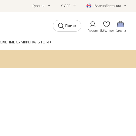
Русский
£ GBP
Великобритания
Поиск
Аккаунт
Избранное
Корзина
ОЛЬНЫЕ СУМКИ, ПАЛЬТО И ОБУВЬ
GIFTS
ЖУРНАЛ