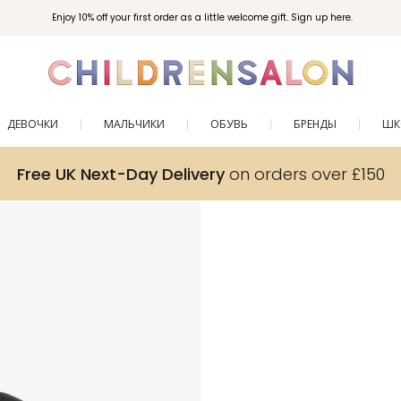
Вступайте в клуб Бонусы Childrensalon для эксклюзивных привилегий при покупках.
Enjoy 10% off your first order as a little welcome gift. Sign up here.
ДЕВОЧКИ
МАЛЬЧИКИ
ОБУВЬ
БРЕНДЫ
ШК
Free UK Next-Day Delivery
on orders over £150