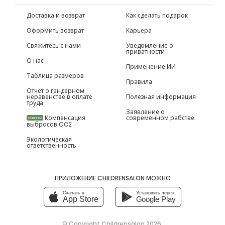
Доставка и возврат
Как сделать подарок
Оформить возврат
Карьера
Свяжитесь с нами
Уведомление о
приватности
О нас
Применение ИИ
Таблица размеров
Правила
Отчет о гендерном
неравенстве в оплате
Полезная информация
труда
Заявление о
Компенсация
современном рабстве
НОВИНКИ
выбросов CO2
Экологическая
ответственность
ПРИЛОЖЕНИЕ CHILDRENSALON МОЖНО
Скачать в
Установить через
App Store
Google Play
© Copyright
Childrensalon 2026
,