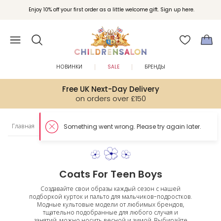
Enjoy 10% off your first order as a little welcome gift. Sign up here.
НОВИНКИ
SALE
БРЕНДЫ
Free UK Next-Day Delivery
on orders over £150
Главная
Подростки
Мальчики
Пальто и куртки
Something went wrong. Please try again later.
Coats For Teen Boys
Создавайте свои образы каждый сезон с нашей
подборкой курток и пальто для мальчиков-подростков.
Модные культовые модели от любимых брендов,
тщательно подобранные для любого случая и
занятий, можно носить весной и зимой. Выбирайте