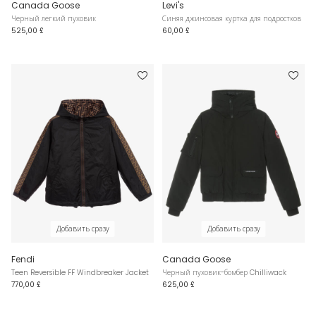
Canada Goose
Levi's
Черный легкий пуховик
Синяя джинсовая куртка для подростков
525,00 £
60,00 £
Добавить сразу
Добавить сразу
Fendi
Canada Goose
Teen Reversible FF Windbreaker Jacket
Черный пуховик-бомбер Chilliwack
770,00 £
625,00 £