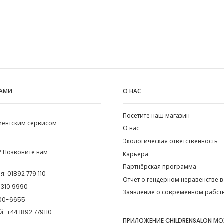
НАМИ
О НАС
Посетите наш магазин
лиентским сервисом
О нас
Экологическая ответственность
 Позвоните нам.
Карьера
Партнёрская программа
ия:
01892 779 110
Отчет о гендерном неравенстве в
8310 9990
Заявление о современном рабст
00-6655
й:
+44 1892 779110
ПРИЛОЖЕНИЕ CHILDRENSALON М