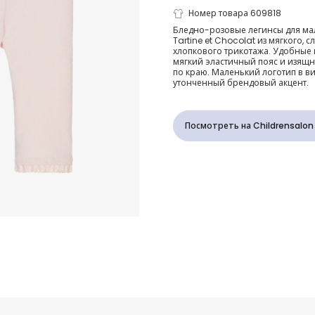
Легинсы ро
Номер товара 609818
Бледно-розовые легинсы для ма
Tartine et Chocolat из мягкого, 
хлопковые с
хлопкового трикотажа. Удобные 
мягкий эластичный пояс и изящ
по краю. Маленький логотип в в
кружевной о
утонченный брендовый акцент.
для девочек
Посмотреть на Childrensalon