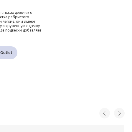
зовые
леньких девочек от
слегка ребристого
и легкие, они имеют
ную кружевную отделку
иде подвески добавляет
тделкой
 Outlet