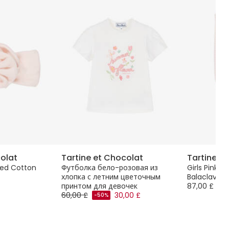
colat
Tartine et Chocolat
Tartine e
bbed Cotton
Футболка бело-розовая из
Girls Pink 
хлопка с летним цветочным
Balaclava
принтом для девочек
87,00 £
60,00 £
30,00 £
-50%