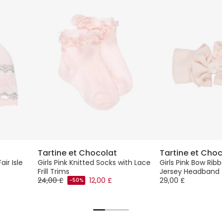
Tartine et Chocolat
Tartine et Cho
air Isle
Girls Pink Knitted Socks with Lace
Girls Pink Bow Ri
Frill Trims
Jersey Headband
24,00 £
12,00 £
29,00 £
-50%