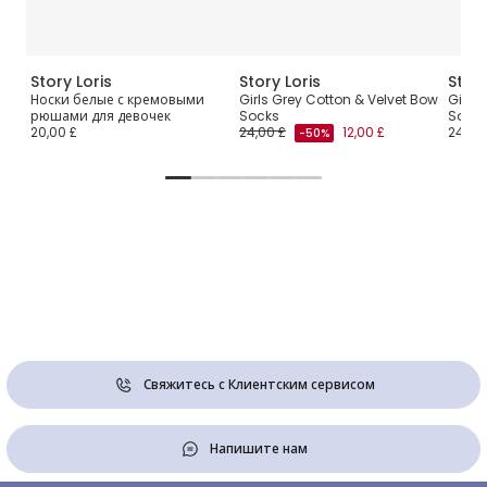
Story Loris
Story Loris
Story
Носки белые с кремовыми
Girls Grey Cotton & Velvet Bow
Girls 
рюшами для девочек
Socks
Sock
20,00 £
24,00 £
12,00 £
24,00
-50%
Свяжитесь с Клиентским сервисом
Напишите нам