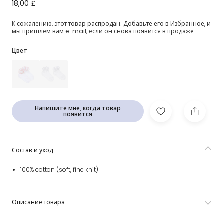
Белые носки с кремовыми рюшами для девочек
18,00 £
К сожалению, этот товар распродан. Добавьте его в Избранное, и
мы пришлем вам e-mail, если он снова появится в продаже.
Цвет
Напишите мне, когда товар
появится
Состав и уход
100% cotton (soft, fine knit)
Описание товара