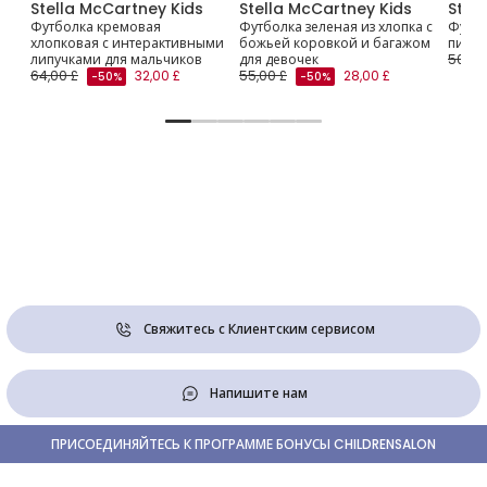
Stella McCartney Kids
Stella McCartney Kids
Stel
e
Футболка кремовая
Футболка зеленая из хлопка с
Футбо
хлопковая с интерактивными
божьей коровкой и багажом
пиани
липучками для мальчиков
для девочек
50,00
64,00 £
32,00 £
55,00 £
28,00 £
-50%
-50%
Свяжитесь с Клиентским сервисом
Напишите нам
ПРИСОЕДИНЯЙТЕСЬ К ПРОГРАММЕ БОНУСЫ CHILDRENSALON