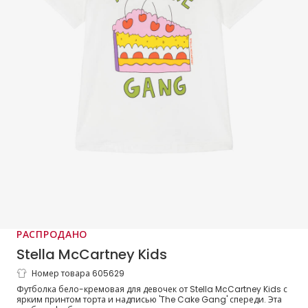
РАСПРОДАНО
Stella McCartney Kids
Номер товара 605629
Футболка белая хлопковая с принтом
Футболка бело-кремовая для девочек от Stella McCartney Kids с
торта для девочек
ярким принтом торта и надписью 'The Cake Gang' спереди. Эта