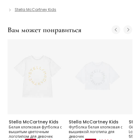
Stella McCartney Kids
Вам может понравиться
Stella McCartney Kids
Stella McCartney Kids
Stel
t
Белая хлопковая футболка с
Футболка белая хлопковая с
Girls 
вышитым цветочным
вышивкой логотипа для
Logo 
логотипом для девочек
девочек
55,00