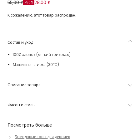
Футболка белая с морскими звездами и рукавами из
55,00 £
28,00 £
-50%
тюля для девочек
К сожалению, этот товар распродан.
Состав и уход
100% хлопок (мягкий трикотаж)
Машинная стирка (30*C)
Описание товара
Фасон и стиль
Посмотреть больше
Брендовые топы для девочек