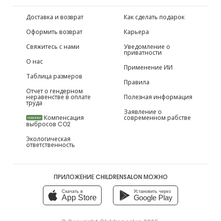
Доставка и возврат
Как сделать подарок
Оформить возврат
Карьера
Свяжитесь с нами
Уведомление о
приватности
О нас
Применение ИИ
Таблица размеров
Правила
Отчет о гендерном
неравенстве в оплате
Полезная информация
труда
Заявление о
Компенсация
современном рабстве
НОВИНКИ
выбросов CO2
Экологическая
ответственность
ПРИЛОЖЕНИЕ CHILDRENSALON МОЖНО
Скачать в
Установить через
App Store
Google Play