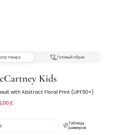
отр товара
Готовый образ
McCartney Kids
msuit with Abstract Floral Print (UPF50+)
2,00 £
Таблица
р
размеров