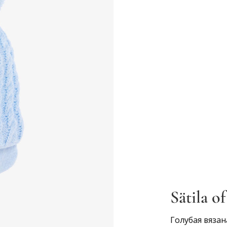
Sätila o
Голубая вяза