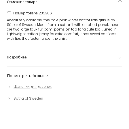
Описание товара
Номер товара 235306
Absolutely adorable, this pale pink winter hat for little girls is by
Sätila of Sweden. Made from a soft knit with a ribbed panel, there
are two large faux fur pom-poms on top for a cute look. Lined in
lightweight cotton jersey for extra comfort, it has sweet ear flaps
with ties that fasten under the chin.
Подробнее
Посмотреть больше
Шапочки для девочек
Sätila of Sweden