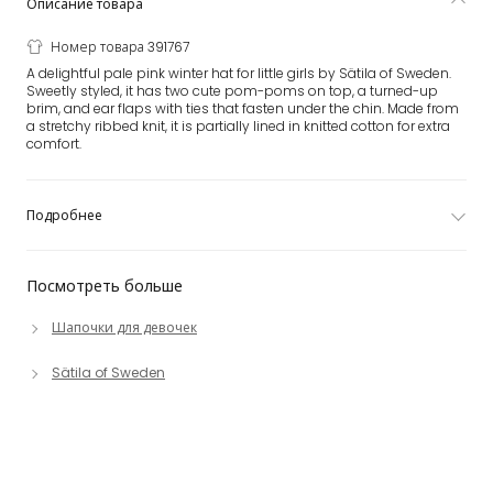
Описание товара
Номер товара 391767
A delightful pale pink winter hat for little girls by Sätila of Sweden.
Sweetly styled, it has two cute pom-poms on top, a turned-up
brim, and ear flaps with ties that fasten under the chin. Made from
a stretchy ribbed knit, it is partially lined in knitted cotton for extra
comfort.
Подробнее
Посмотреть больше
Шапочки для девочек
Sätila of Sweden