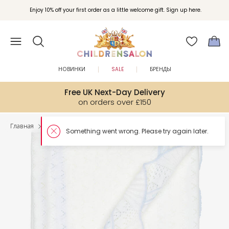
Enjoy 10% off your first order as a little welcome gift. Sign up here.
НОВИНКИ
SALE
БРЕНДЫ
Free UK Next-Day Delivery
on orders over £150
Главная
Малыши
Одеяла и пледы
Something went wron