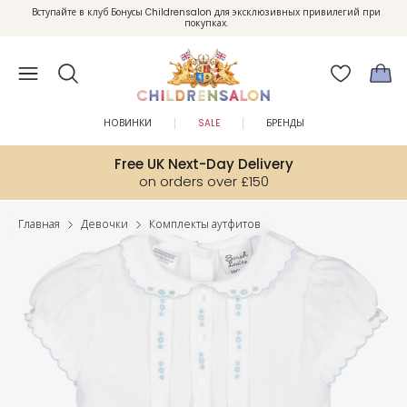
Вступайте в клуб Бонусы Childrensalon для эксклюзивных привилегий при
Enjoy 10% off your first order as a little welcome gift. Sign up here.
покупках.
НОВИНКИ
SALE
БРЕНДЫ
Free UK Next-Day Delivery
on orders over £150
Главная
Девочки
Комплекты аутфитов