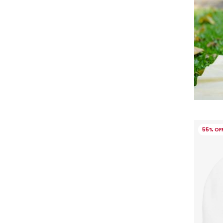
Flower Fairies™ by Childrensalon
Foque
Frugi
Geox
Givenchy
55% OF
Golden Goose
Guess
Hatley
Hucklebones London