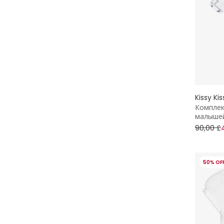
Bonpoint
Пальто и куртки
BOSS
Перчатки и варежки
Burberry
Платья
Calvin Klein
Подарки
Kissy Kis
Caramelo Kids
Полотенца и халаты
Комплек
малыше
Chloé
Прогулочные коляски
90,00 £
Country Kids
Спортивные костюмы
50% OF
Deux par Deux
Сумки
Dolce & Gabbana
Топы
Donsje
Торжественная одежда