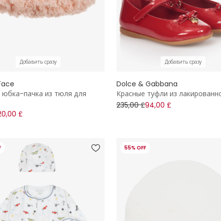
Добавить сразу
Добавить сразу
Face
Dolce & Gabbana
 юбка-пачка из тюля для
Красные туфли из лакированн
235,00 £
94,00 £
20,00 £
F
55% OFF