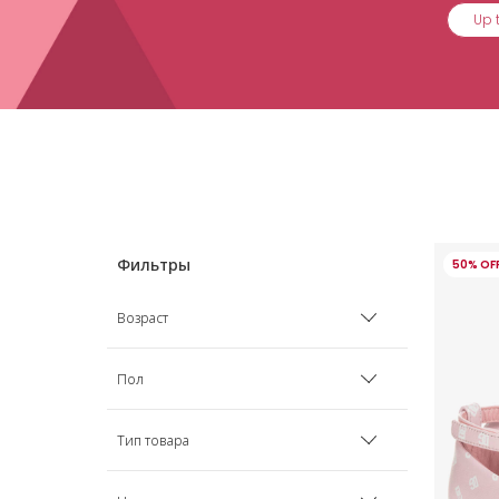
Up 
50% OF
Возраст
Рожденные раньше срока
Пол
0 мес
Мальчик
Тип товара
1 мес
Девочка
Аксессуары в детскую