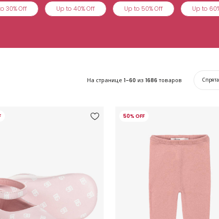
to 30% Off
Up to 40% Off
Up to 50% Off
Up to 60%
На странице
1-60
из
1686
товаров
Спрят
F
50% OFF