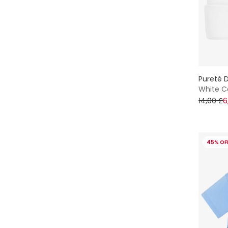
iDO
Il Gufo
Jamiks
Joha
Pureté D
White C
14,00 £
6
Junona
KARL LAGERFELD KIDS
45% OF
KENZO KIDS
Kidiwi
Kissy Kissy
Lacoste