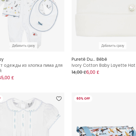
Добавить сразу
Добавить сразу
sy
Pureté Du... Bébé
т одежды из хлопка пима для
Ivory Cotton Baby Layette Hat
й
14,00 £
6,00 £
45,00 £
F
60% OFF