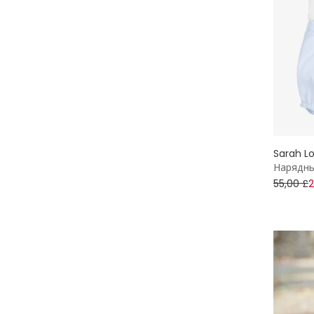
Dr. Kid
Туалетные принадлежности
Dress Up by Design
Шарфы
Early Days
Шорты
EIRENE
Юбки
Sarah Lo
Elodie
Нарядны
55,00 £
2
Emile et Rose
Emporio Armani
Falcotto by Naturino
Falke