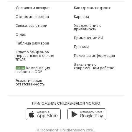
Доставка и возврат
Как сделать подарок
Оформить возврат
Карьера
Свяжитесь с нами
Уведомление о
приватности
О нас
Применение ИИ
Таблица размеров
Правила
Отчет о гендерном
неравенстве в оплате
Полезная информация
труда
Заявление о
Компенсация
современном рабстве
НОВИНКИ
выбросов CO2
Экологическая
ответственность
ПРИЛОЖЕНИЕ CHILDRENSALON МОЖНО
Скачать в
Установить через
App Store
Google Play
© Copyright
Childrensalon 2026
,