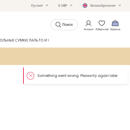
Русский
£ GBP
Великобритания
Поиск
Аккаунт
Избранное
Корзина
ОЛЬНЫЕ СУМКИ, ПАЛЬТО И ОБУВЬ
GIFTS
ЖУРНАЛ
So