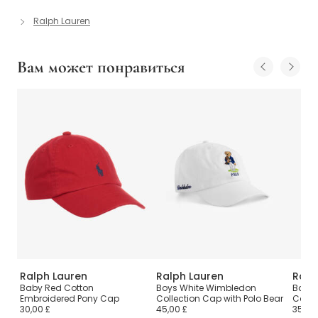
Ralph Lauren
Вам может понравиться
Ralph Lauren
Ralph Lauren
Ralp
all
Baby Red Cotton
Boys White Wimbledon
Boys 
Embroidered Pony Cap
Collection Cap with Polo Bear
Cap
30,00 £
45,00 £
35,00