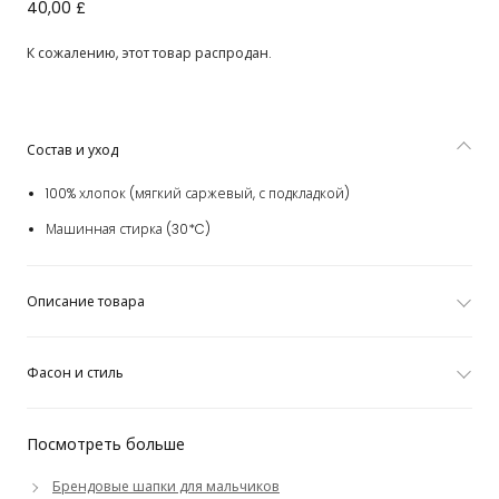
Navy Blue Wimbledon Collection Cotton Cap
40,00 £
К сожалению, этот товар распродан.
Состав и уход
100% хлопок (мягкий саржевый, с подкладкой)
Машинная стирка (30*C)
Описание товара
Фасон и стиль
Посмотреть больше
Брендовые шапки для мальчиков