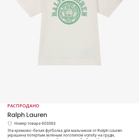
РАСПРОДАНО
Ralph Lauren
Номер товара 603363
Футболка белая из хлопка с логотипом
Эта кремово-белая футболка для мальчиков от Ralph Lauren
varsity для мальчиков
украшена потертым зелёным логотипом varsity на груди,