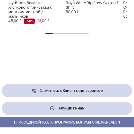
Футболка белая из
Boys White Big Pony Cotton T-
Boys 
хлопкового трикотажа с
Shirt
Collec
морским мишкой для
50,00 £
Bear
мальчиков
60,00
45,00 £
23,00 £
-50%
Свяжитесь с Клиентским сервисом
Напишите нам
ПРИСОЕДИНЯЙТЕСЬ К ПРОГРАММЕ БОНУСЫ CHILDRENSALON