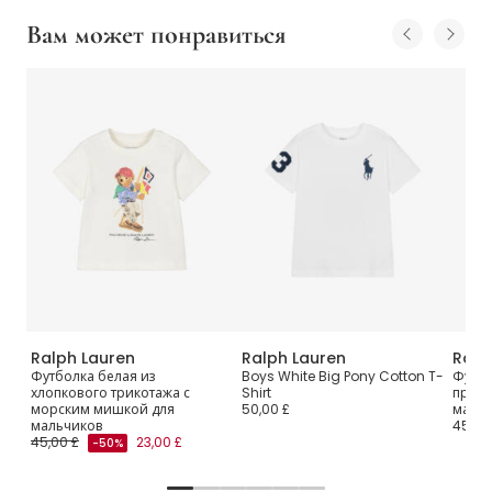
Вам может понравиться
Ralph Lauren
Ralph Lauren
Ralp
Футболка белая из
Boys White Big Pony Cotton T-
Футбо
хлопкового трикотажа с
Shirt
принт
морским мишкой для
50,00 £
малы
мальчиков
45,00
45,00 £
23,00 £
-50%