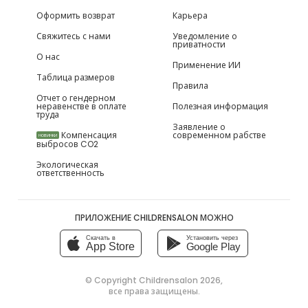
Оформить возврат
Карьера
Свяжитесь с нами
Уведомление о
приватности
О нас
Применение ИИ
Таблица размеров
Правила
Отчет о гендерном
неравенстве в оплате
Полезная информация
труда
Заявление о
Компенсация
современном рабстве
НОВИНКИ
выбросов CO2
Экологическая
ответственность
ПРИЛОЖЕНИЕ CHILDRENSALON МОЖНО
Скачать в
Установить через
App Store
Google Play
© Copyright
Childrensalon 2026
,
все права защищены.