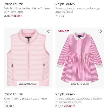
Ralph Lauren
Ralph Lauren
Girls Pink Faux Leather Velcro Trainers
Рюкзак розовый с логотипом Pony для
with Pony Logos
девочек (36см)
75,00 £
38,00 £
75,00 £
50% OFF
Добавить сразу
Добавить сразу
Ralph Lauren
Ralph Lauren
Жилет P Слой 2 розовый с логотипом
Платье рубашка розово-белое в полоску
пони
из хлопка для девочек
150,00 £
130,00 £
65,00 £