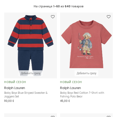
На странице
1-60
из
640
товаров
Добавить сразу
Добавить сразу
НОВЫЙ СЕЗОН
НОВЫЙ СЕЗОН
Ralph Lauren
Ralph Lauren
Baby Boys Blue Striped Sweater &
Baby Boys Red Cotton T-Shirt with
Joggers Set
Fishing Polo Bear
110,00 £
45,00 £