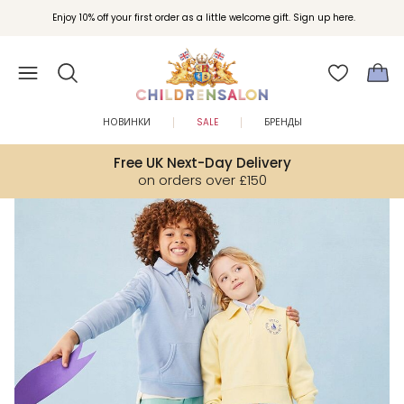
Вступайте в клуб Бонусы Childrensalon для эксклюзивных привилегий при
Enjoy 10% off your first order as a little welcome gift. Sign up here.
покупках.
НОВИНКИ
SALE
БРЕНДЫ
Free UK Next-Day Delivery
on orders over £150