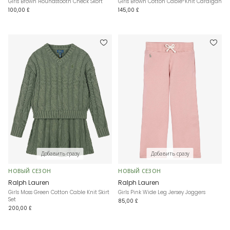
Girls Brown Houndstooth Check Skort
Girls Brown Cotton Cable-Knit Cardigan
100,00 £
145,00 £
Добавить сразу
Добавить сразу
НОВЫЙ СЕЗОН
НОВЫЙ СЕЗОН
Ralph Lauren
Ralph Lauren
Girls Moss Green Cotton Cable Knit Skirt
Girls Pink Wide Leg Jersey Joggers
Set
85,00 £
200,00 £