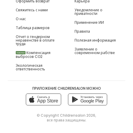
Оформить возврат
Карьера
Свяжитесь с нами
Уведомление о
приватности
О нас
Применение ИИ
Таблица размеров
Правила
Отчет о гендерном
неравенстве в оплате
Полезная информация
труда
Заявление о
Компенсация
современном рабстве
НОВИНКИ
выбросов CO2
Экологическая
ответственность
ПРИЛОЖЕНИЕ CHILDRENSALON МОЖНО
Скачать в
Установить через
App Store
Google Play
© Copyright
Childrensalon 2026
,
все права защищены.