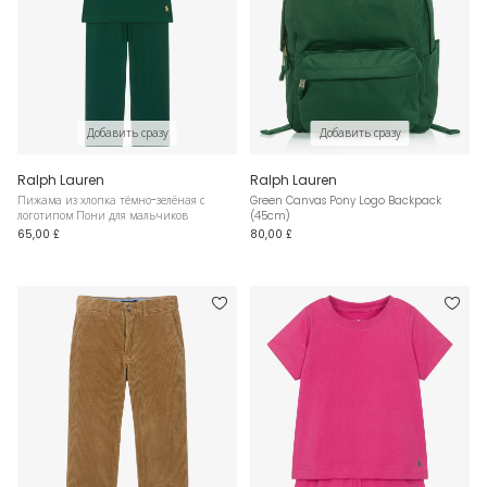
Добавить сразу
Добавить сразу
Ralph Lauren
Ralph Lauren
Пижама из хлопка тёмно-зелёная с
Green Canvas Pony Logo Backpack
логотипом Пони для мальчиков
(45cm)
65,00 £
80,00 £