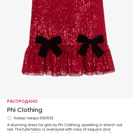
РАСПРОДАНО
Phi Clothing
Номер товара 580533
Girls Red Sequins & Bows Dress
A stunning dress for girls by Phi Clothing, sparkling in stand-out
red. The tulle fabric is overlayed with rows of sequins and