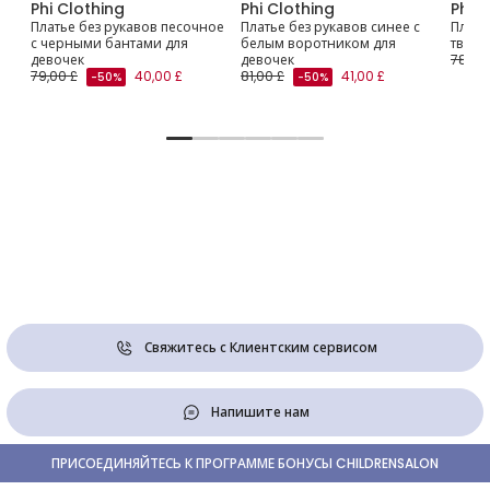
Phi Clothing
Phi Clothing
Phi C
ми
Платье без рукавов песочное
Платье без рукавов синее с
Плать
с черными бантами для
белым воротником для
твила
девочек
девочек
78,00
79,00 £
40,00 £
81,00 £
41,00 £
-50%
-50%
Свяжитесь с Клиентским сервисом
Напишите нам
ПРИСОЕДИНЯЙТЕСЬ К ПРОГРАММЕ БОНУСЫ CHILDRENSALON