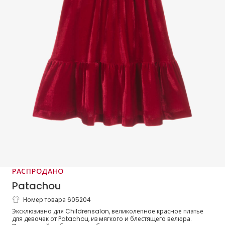
РАСПРОДАНО
Patachou
Номер товара 605204
Платье красное из велюра с бантом из
Эксклюзивно для Childrensalon, великолепное красное платье
страз и оборчатым воротником
для девочек от Patachou, из мягкого и блестящего велюра.