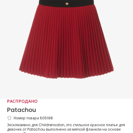
РАСПРОДАНО
Patachou
Номер товара 605198
Платье красное из фланели с синими
Эксклюзивно для Childrensalon, это стильное красное платье для
отделками
девочек от Patachou выполнено из мягкой фланели на основе