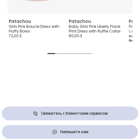
Patachou
Patachou
Pata
з
Girls Pink Boucle Dress with
Baby Girls Pink Liberty Floral
Плать
я
Fluffy Bows
Print Dress with Ruffle Collar
с цве
72,00 £
80,00 £
малы
64,00
Свяжитесь с Клиентским сервисом
Напишите нам