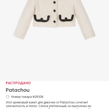
РАСПРОДАНО
Patachou
Номер товара 605108
Жакет букле кремовый с черной
Этот кремовый жакет для девочек от Patachou сочетает
бахромой для девочек
элегантность и тепло. Слегка утепленный, он выполнен из