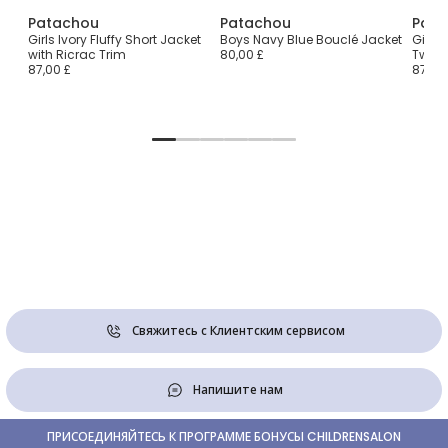
Patachou
Patachou
Pata
Girls Ivory Fluffy Short Jacket
Boys Navy Blue Bouclé Jacket
Girls 
with Ricrac Trim
80,00 £
Tweed
87,00 £
87,00
Свяжитесь с Клиентским сервисом
Напишите нам
ПРИСОЕДИНЯЙТЕСЬ К ПРОГРАММЕ БОНУСЫ CHILDRENSALON