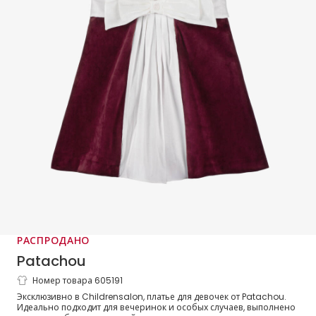
РАСПРОДАНО
Patachou
Номер товара 605191
Платье бордовое из бархата с кремовым
Эксклюзивно в Childrensalon, платье для девочек от Patachou.
бантом
Идеально подходит для вечеринок и особых случаев, выполнено