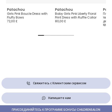
Patachou
Patachou
Pata
 с
Girls Pink Boucle Dress with
Baby Girls Pink Liberty Floral
Плать
Fluffy Bows
Print Dress with Ruffle Collar
твида
72,00 £
80,00 £
девоч
124,00
Свяжитесь с Клиентским сервисом
Напишите нам
ПРИСОЕДИНЯЙТЕСЬ К ПРОГРАММЕ БОНУСЫ CHILDRENSALON