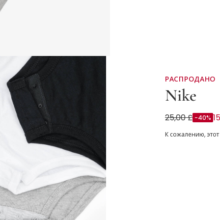
РАСПРОДАНО
Nike
Хлопковые бо
25,00 £
1
-40%
К сожалению, этот