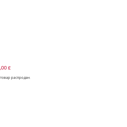
ди (3шт.)
5,00 £
 товар распродан.