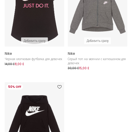
Добавить сразу
Добавить сразу
Nike
Nike
Черная хлопковая футболка для девочек
Серый топ на молнии с капюшоном для
девочек
14,00 £
8,00 £
30,00 £
15,00 £
50% OFF