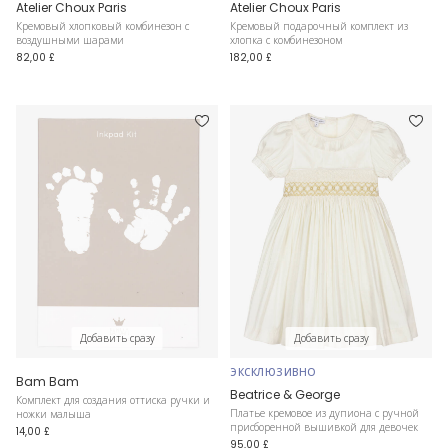
Atelier Choux Paris
Atelier Choux Paris
Кремовый хлопковый комбинезон с
Кремовый подарочный комплект из
воздушными шарами
хлопка с комбинезоном
82,00 £
182,00 £
Добавить сразу
Добавить сразу
ЭКСКЛЮЗИВНО
Bam Bam
Beatrice & George
Комплект для создания оттиска ручки и
Платье кремовое из дупиона с ручной
ножки малыша
присборенной вышивкой для девочек
14,00 £
95,00 £