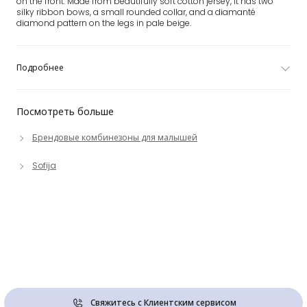
on the front. Made from beautifully soft cotton jersey, it has two
silky ribbon bows, a small rounded collar, and a diamanté
diamond pattern on the legs in pale beige.
Подробнее
Посмотреть больше
Брендовые комбинезоны для малышей
Sofija
Свяжитесь с Клиентским сервисом