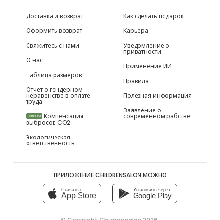
Доставка и возврат
Как сделать подарок
Оформить возврат
Карьера
Свяжитесь с нами
Уведомление о
приватности
О нас
Применение ИИ
Таблица размеров
Правила
Отчет о гендерном
неравенстве в оплате
Полезная информация
труда
Заявление о
Компенсация
современном рабстве
НОВИНКИ
выбросов CO2
Экологическая
ответственность
ПРИЛОЖЕНИЕ CHILDRENSALON МОЖНО
Скачать в
Установить через
App Store
Google Play
© Copyright
Childrensalon 2026
,