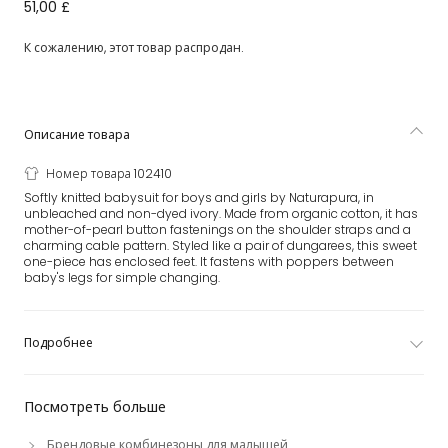
Кремовый вязаный комбинезон из органического хлопка
51,00 £
К сожалению, этот товар распродан.
Описание товара
Номер товара 102410
Softly knitted babysuit for boys and girls by Naturapura, in
unbleached and non-dyed ivory. Made from organic cotton, it has
mother-of-pearl button fastenings on the shoulder straps and a
charming cable pattern. Styled like a pair of dungarees, this sweet
one-piece has enclosed feet. It fastens with poppers between
baby's legs for simple changing.
Подробнее
Посмотреть больше
Брендовые комбинезоны для малышей