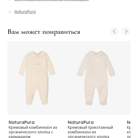
NaturaPura
Вам может понравиться
NaturaPura
NaturaPura
Natu
Кремовый комбинезон из
Кремовый трикотажный
Крем
органического хлопка с
комбинезон из
комби
кармашком
органического хлопка
орган