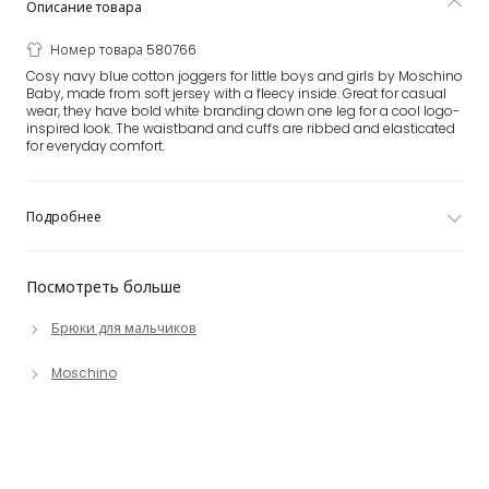
Описание товара
Номер товара 580766
Cosy navy blue cotton joggers for little boys and girls by Moschino
Baby, made from soft jersey with a fleecy inside. Great for casual
wear, they have bold white branding down one leg for a cool logo-
inspired look. The waistband and cuffs are ribbed and elasticated
for everyday comfort.
Подробнее
Посмотреть больше
Брюки для мальчиков
Moschino