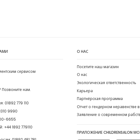
НАМИ
О НАС
Посетите наш магазин
лиентским сервисом
О нас
Экологическая ответственность
 Позвоните нам.
Карьера
Партнёрская программа
ия:
01892 779 110
Отчет о гендерном неравенстве в
8310 9990
Заявление о современном рабст
00-6655
й:
+44 1892 779110
ПРИЛОЖЕНИЕ CHILDRENSALON М
росам:
01892 481 781