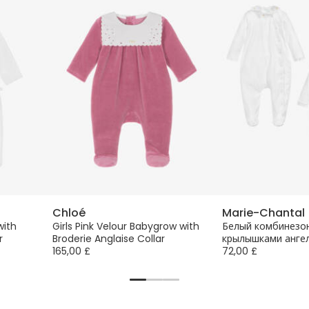
Chloé
Marie-Chantal
with
Girls Pink Velour Babygrow with
Белый комбинезон
r
Broderie Anglaise Collar
крылышками анге
165,00 £
72,00 £