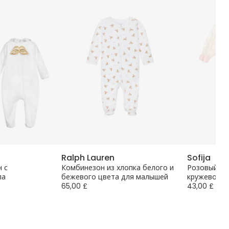
Ralph Lauren
Sofija
 с
Комбинезон из хлопка белого и
Розовый ко
ла
бежевого цвета для малышей
кружевом
65,00 £
43,00 £