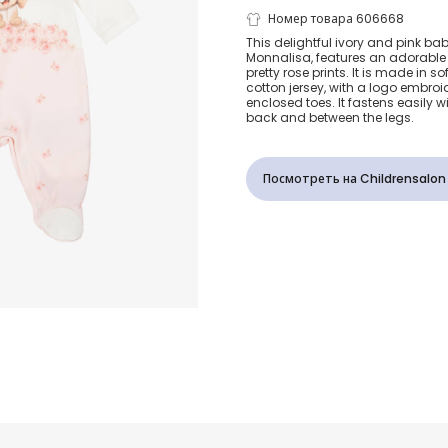
Girls Ivory &
Номер товара 606668
This delightful ivory and pink bab
Monnalisa, features an adorabl
Cotton Pupp
pretty rose prints. It is made in 
cotton jersey, with a logo embro
enclosed toes. It fastens easily 
Babygrow
back and between the legs.
Посмотреть на Childrensalon