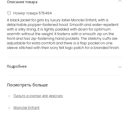
Описание товара
Номер товара 575464
A black jacket for girls by luxury label Moncler Enfant, with a
detachable popper-fastened hood. Smooth and water-repellent
with a silky lining, it is lightly padded with down for optimum
warmth without the weight. It fastens with a smooth zip on the
front and has zip-fastening hand pockets. The stretchy cuffs are
adjustable for extra comfort and there is a flap pocket on one
sleeve stitched with their ivory felt logo patch for a branded finish.
Подробнее
Посмотреть больше
Пальто и куртки для девочек
Moncler Enfant