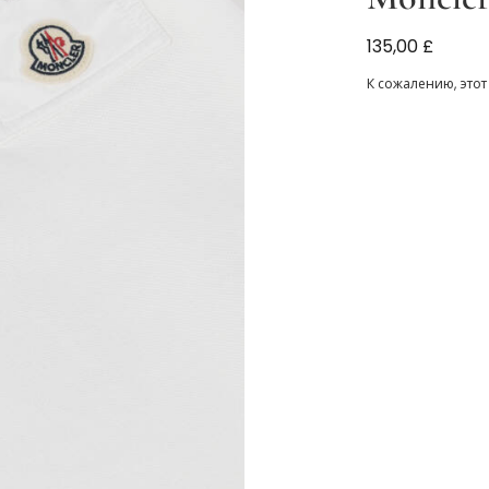
Рубашка поло
135,00 £
для мальчико
К сожалению, этот