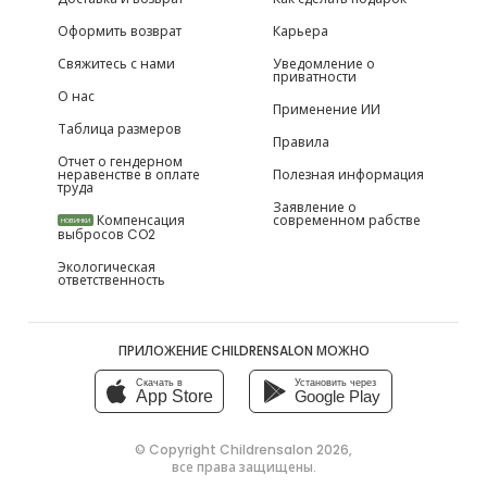
Оформить возврат
Карьера
Свяжитесь с нами
Уведомление о
приватности
О нас
Применение ИИ
Таблица размеров
Правила
Отчет о гендерном
неравенстве в оплате
Полезная информация
труда
Заявление о
Компенсация
современном рабстве
НОВИНКИ
выбросов CO2
Экологическая
ответственность
ПРИЛОЖЕНИЕ CHILDRENSALON МОЖНО
Скачать в
Установить через
App Store
Google Play
© Copyright
Childrensalon 2026
,
все права защищены.