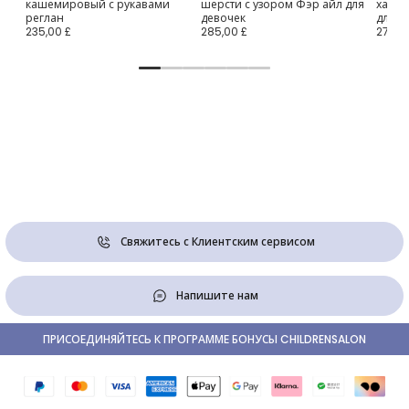
кашемировый с рукавами
шерсти с узором Фэр айл для
хаки 
реглан
девочек
для м
235,00 £
285,00 £
270,0
Свяжитесь с Клиентским сервисом
Напишите нам
ПРИСОЕДИНЯЙТЕСЬ К ПРОГРАММЕ БОНУСЫ CHILDRENSALON