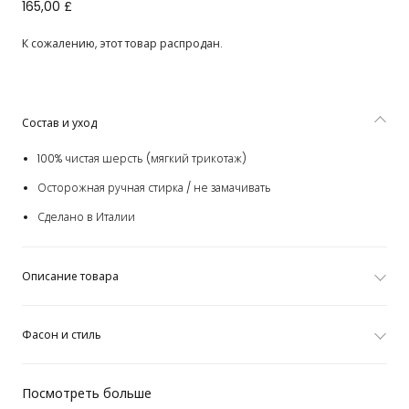
Свитер кремовый шерстяной с узором косичкой для
165,00 £
мальчиков
К сожалению, этот товар распродан.
Состав и уход
100% чистая шерсть (мягкий трикотаж)
Осторожная ручная стирка / не замачивать
Сделано в Италии
Описание товара
Фасон и стиль
Посмотреть больше