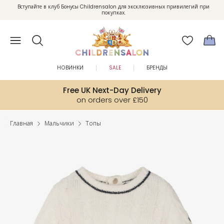
Вступайте в клуб Бонусы Childrensalon для эксклюзивных привилегий при
Enjoy 10% off your first order as a little welcome gift. Sign up here.
покупках.
НОВИНКИ
SALE
БРЕНДЫ
Free UK Next-Day Delivery
on orders over £150
Главная
Мальчики
Топы