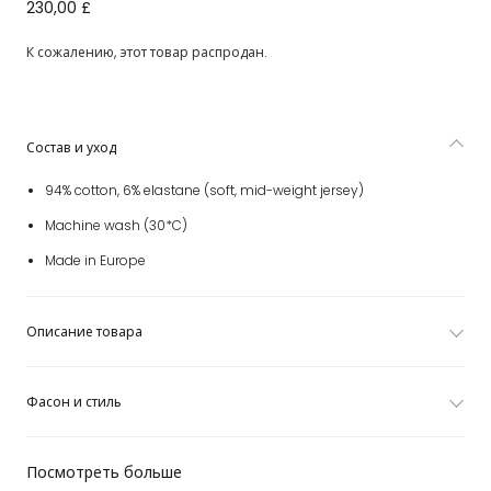
Boys Blue Cotton Tracksuit
230,00 £
К сожалению, этот товар распродан.
Состав и уход
94% cotton, 6% elastane (soft, mid-weight jersey)
Machine wash (30*C)
Made in Europe
Описание товара
Фасон и стиль
Посмотреть больше