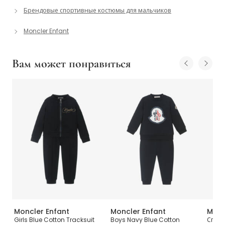
Брендовые спортивные костюмы для мальчиков
Moncler Enfant
Вам может понравиться
Moncler Enfant
Moncler Enfant
Monc
 из
Girls Blue Cotton Tracksuit
Boys Navy Blue Cotton
Спорт