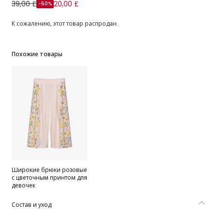
Футболка розовая из органического хлопка с цветами из
39,00 £
20,00 £
-50%
пайеток для девочек
К сожалению, этот товар распродан.
Похожие товары
Широкие брюки розовые
с цветочным принтом для
девочек
Состав и уход