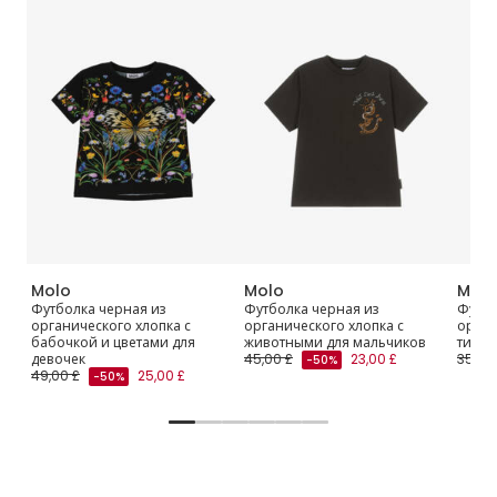
Molo
Molo
Molo
Футболка черная из
Футболка черная из
Футбо
органического хлопка с
органического хлопка с
орган
бабочкой и цветами для
животными для мальчиков
тигрё
девочек
45,00 £
23,00 £
35,00
-50%
49,00 £
25,00 £
-50%