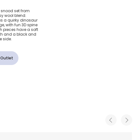
стяная
 snood set from
osy wool blend.
д
has a quirky dinosaur
e, with fun 3D spine
th pieces have a soft
mth and a black and
e side.
 Outlet