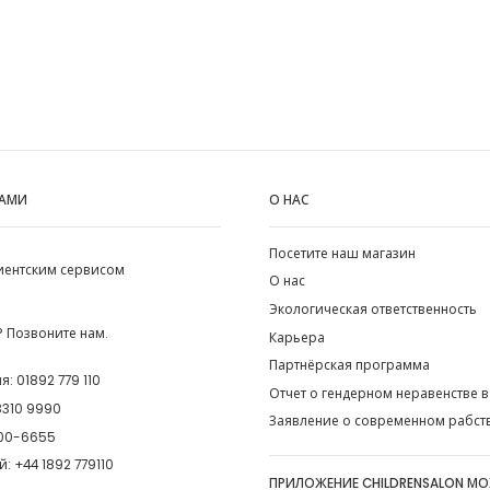
НАМИ
О НАС
Посетите наш магазин
лиентским сервисом
О нас
Экологическая ответственность
 Позвоните нам.
Карьера
Партнёрская программа
ия:
01892 779 110
Отчет о гендерном неравенстве в
8310 9990
Заявление о современном рабст
00-6655
й:
+44 1892 779110
ПРИЛОЖЕНИЕ CHILDRENSALON М