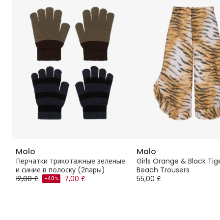
Molo
Molo
ай
Перчатки трикотажные зеленые
Girls Orange & Black Tige
и синие в полоску (2пары)
Beach Trousers
12,00 £
7,00 £
55,00 £
-40%