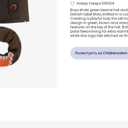
Зеленая шер
Номер товара 516004
Boys khaki green beanie hat and
Danish label Molo, knitted in a c
шапка и сну
Creating a playful look, the set 
design in green, brown and orang
features on the top of the hat. Bo
Динозавр
polar fleece lining for extra war
white star logo tab stitched on th
Посмотреть на Childrensalon